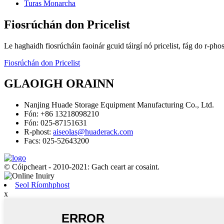
Turas Monarcha
Fiosrúchán don Pricelist
Le haghaidh fiosrúcháin faoinár gcuid táirgí nó pricelist, fág do r-pho
Fiosrúchán don Pricelist
GLAOIGH ORAINN
Nanjing Huade Storage Equipment Manufacturing Co., Ltd.
Fón: +86 13218098210
Fón: 025-87151631
R-phost:
aiseolas@huaderack.com
Facs: 025-52643200
© Cóipcheart - 2010-2021: Gach ceart ar cosaint.
Seol Ríomhphost
x