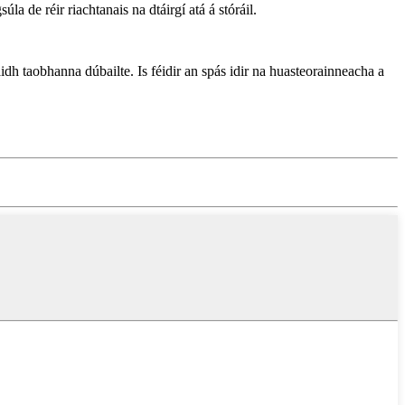
a de réir riachtanais na dtáirgí atá á stóráil.
haidh taobhanna dúbailte. Is féidir an spás idir na huasteorainneacha a