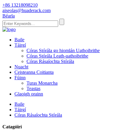
+86 13218098210
aiseolas@huaderack.com
Béarla
Baile
Táirgí
Córas Stórála go hiomlán Uathoibrithe
Córas Stórála Leath-uathoibrithe
Córas Rásaíochta Stórála
Nuacht
Ceisteanna Coitianta
Fúinn
Turas Monarcha
Teastas
Glaoigh orainn
Baile
Táirgí
Córas Rásaíochta Stórála
Catagóirí