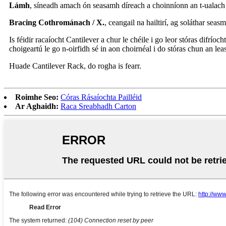
Lámh
, síneadh amach ón seasamh díreach a choinníonn an t-ualach stór
Bracing Cothrománach / X.
, ceangail na hailtirí, ag soláthar sea
Is féidir racaíocht Cantilever a chur le chéile i go leor stóras difrí
choigeartú le go n-oirfidh sé in aon choirnéal i do stóras chun an leas 
Huade Cantilever Rack, do rogha is fearr.
Roimhe Seo:
Córas Rásaíochta Pailléid
Ar Aghaidh:
Raca Sreabhadh Carton