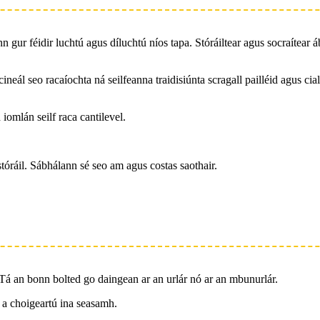
nn gur féidir luchtú agus díluchtú níos tapa. Stóráiltear agus socraítear 
 cineál seo racaíochta ná seilfeanna traidisiúnta scragall pailléid agus c
 iomlán seilf raca cantilevel.
a stóráil. Sábhálann sé seo am agus costas saothair.
. Tá an bonn bolted go daingean ar an urlár nó ar an mbunurlár.
m a choigeartú ina seasamh.