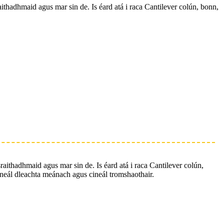
aithadhmaid agus mar sin de. Is éard atá i raca Cantilever colún, bonn,
raithadhmaid agus mar sin de. Is éard atá i raca Cantilever colún,
cineál dleachta meánach agus cineál tromshaothair.