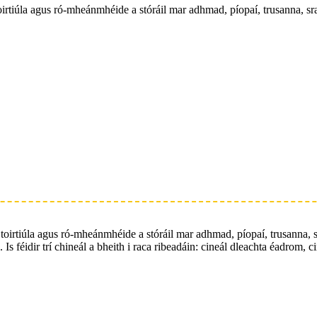
toirtiúla agus ró-mheánmhéide a stóráil mar adhmad, píopaí, trusanna, sr
, toirtiúla agus ró-mheánmhéide a stóráil mar adhmad, píopaí, trusanna, s
Is féidir trí chineál a bheith i raca ribeadáin: cineál dleachta éadrom, 