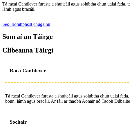
Tá racaí Cantilever furasta a shuiteáil agus solúbtha chun ualaí fada, 
lámh agus bracáil.
Seol ríomhphost chugainn
Sonraí an Táirge
Clibeanna Táirgí
Raca Cantilever
Tá racaí Cantilever furasta a shuiteáil agus solúbtha chun ualaí fada
bonn, lámh agus bracáil. Ar fáil ar thaobh Aonair nó Taobh Dúbailte. 
Sochair