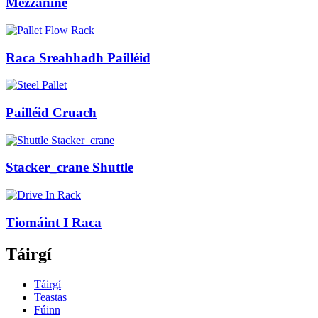
Mezzanine
Raca Sreabhadh Pailléid
Pailléid Cruach
Stacker_crane Shuttle
Tiomáint I Raca
Táirgí
Táirgí
Teastas
Fúinn