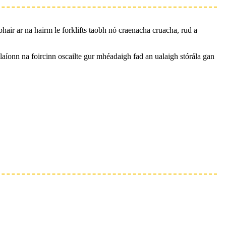
ábhair ar na hairm le forklifts taobh nó craenacha cruacha, rud a
iallaíonn na foircinn oscailte gur mhéadaigh fad an ualaigh stórála gan