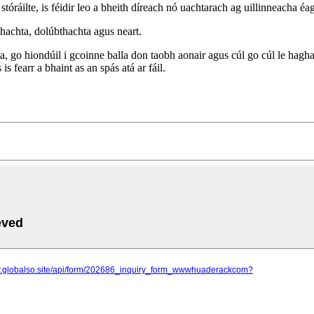
áilte, is féidir leo a bheith díreach nó uachtarach ag uillinneacha éagsúl
smhachta, dolúbthachta agus neart.
ochta, go hiondúil i gcoinne balla don taobh aonair agus cúl go cúl le hag
is fearr a bhaint as an spás atá ar fáil.