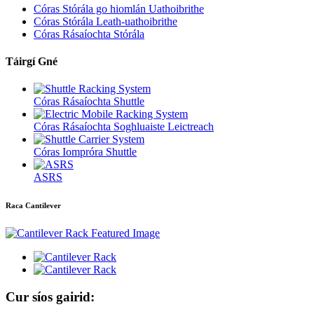
Córas Stórála go hiomlán Uathoibrithe
Córas Stórála Leath-uathoibrithe
Córas Rásaíochta Stórála
Táirgí Gné
Córas Rásaíochta Shuttle
Córas Rásaíochta Soghluaiste Leictreach
Córas Iompróra Shuttle
ASRS
Raca Cantilever
Cur síos gairid: