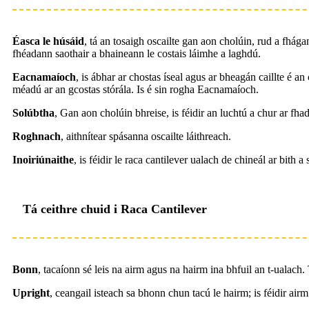
Éasca le húsáid
, tá an tosaigh oscailte gan aon cholúin, rud a fhága
fhéadann saothair a bhaineann le costais láimhe a laghdú.
Eacnamaíoch
, is ábhar ar chostas íseal agus ar bheagán caillte é an
méadú ar an gcostas stórála. Is é sin rogha Eacnamaíoch.
Solúbtha
, Gan aon cholúin bhreise, is féidir an luchtú a chur ar fhad
Roghnach
, aithnítear spásanna oscailte láithreach.
Inoiriúnaithe
, is féidir le raca cantilever ualach de chineál ar bith 
Tá ceithre chuid i Raca Cantilever
Bonn
, tacaíonn sé leis na airm agus na hairm ina bhfuil an t-ualach
Upright
, ceangail isteach sa bhonn chun tacú le hairm; is féidir air